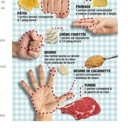
é de
’au
ain
pond
à
itié