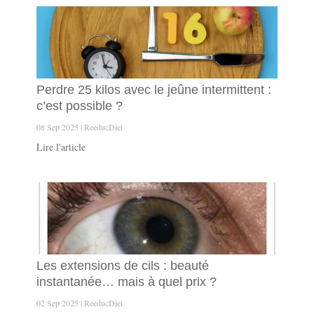
Perdre 25 kilos avec le jeûne intermittent :
c’est possible ?
08 Sep 2025
ReeducDiet
Lire l'article
Les extensions de cils : beauté
instantanée… mais à quel prix ?
02 Sep 2025
ReeducDiet