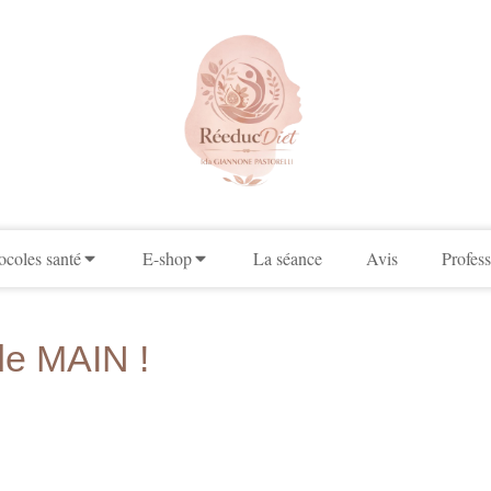
ocoles santé
E-shop
La séance
Avis
Profess
de MAIN !