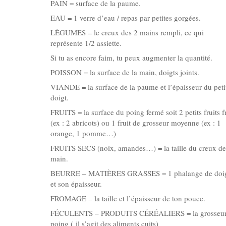
PAIN = surface de la paume.
EAU = 1 verre d’eau / repas par petites gorgées.
LÉGUMES = le creux des 2 mains rempli, ce qui
représente 1/2 assiette.
Si tu as encore faim, tu peux augmenter la quantité.
POISSON = la surface de la main, doigts joints.
VIANDE = la surface de la paume et l’épaisseur du peti
doigt.
FRUITS = la surface du poing fermé soit 2 petits fruits f
(ex : 2 abricots) ou 1 fruit de grosseur moyenne (ex : 1
orange, 1 pomme…)
FRUITS SECS (noix, amandes…) = la taille du creux de
main.
BEURRE – MATIÈRES GRASSES = 1 phalange de doi
et son épaisseur.
FROMAGE = la taille et l’épaisseur de ton pouce.
FÉCULENTS – PRODUITS CÉRÉALIERS = la grosseur
poing ( il s’agit des aliments cuits)