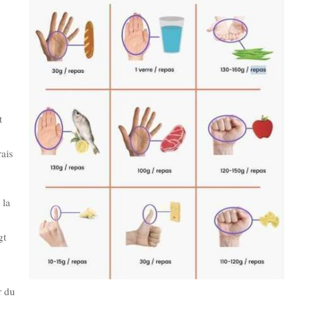
t
rais
 la
gt
 du