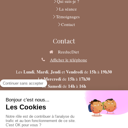
Qui suis-je ?
La séance
Témoignages
Contact
Contact
ReeducDiet
Afficher le téléphone
Lundi
Mardi
Jeudi
Vendredi
15h
19h30
Les
,
,
et
de
à
Mercredi
15h
17h30
Le
de
à
Samedi
14h
16h
Le
de
à
©2024 ReeducDiet - Micronutrition Nutrition Diététique-
Praticienne dans la Médecine Fonctionnelle-Naturopathie
Plan du site