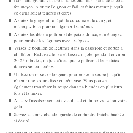
Dans une grande casserole, faites chauffer l'huile de coco à
feu moyen. Ajoutez l'oignon et l'ail, et faites revenir jusqu'à
ce qu'ils soient tendres et dorés.
Ajoutez le gingembre râpé, le curcuma et le curry, et
mélangez bien pour amalgamer les arômes.
Ajoutez les dés de potiron et de patate douce, et mélangez
pour enrober les légumes avec les épices.
Versez le bouillon de légumes dans la casserole et portez à
ébullition. Réduisez le feu et laissez mijoter pendant environ
20-25 minutes, ou jusqu'à ce que le potiron et les patates
douces soient tendres.
Utilisez un mixeur plongeant pour mixer la soupe jusqu'à
obtenir une texture lisse et crémeuse. Vous pouvez
également transférer la soupe dans un blender en plusieurs
fois et la mixer.
Ajustez l'assaisonnement avec du sel et du poivre selon votre
goût.
Servez la soupe chaude, garnie de coriandre fraîche hachée
si désiré.
Bon appétit ! Cette soupe est parfaite pour se réchauffer pendant