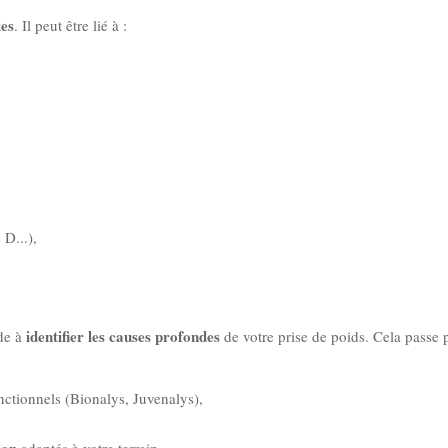
ies
. Il peut être lié à :
D...),
identifier les causes profondes
ide à
de votre prise de poids. Cela passe p
onctionnels (Bionalys, Juvenalys),
ion
adaptés à votre terrain,