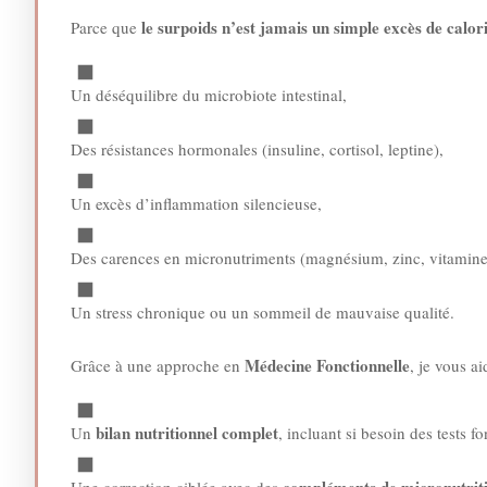
le surpoids n’est jamais un simple excès de calor
Parce que
Un déséquilibre du microbiote intestinal,
Des résistances hormonales (insuline, cortisol, leptine),
Un excès d’inflammation silencieuse,
Des carences en micronutriments (magnésium, zinc, vitamine 
Un stress chronique ou un sommeil de mauvaise qualité.
Médecine Fonctionnelle
Grâce à une approche en
, je vous a
bilan nutritionnel complet
Un
, incluant si besoin des tests f
compléments de micronutrit
Une correction ciblée avec des